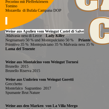
Pecorino mit Pfefferkörnern
Tomino
Mozarella di Bufala Campana DOP
Weine aus Apulien vom Weingut Castel di Salve
.Malvasia nera di Lecce
Lady Killer
Negroamaro 50 % und Montepulciano 50 %
Priante
Primitivo 35 % Montepulciano 35 % Malvasia nera 35 %
Lama del Tenente
Weine aus Montalcino vom Weingut Tornesi
Brunello 2015
Brunello Riserva 2015
Weine aus Umbrien vom Weingut Goretti
Grecchetto
Montefalco Sagrantino 2017
Spumante Brut Nature
Weine aus den Marken von La Villa Mergo