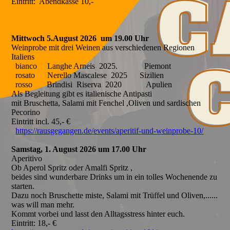
Eintritt: Abendkasse 10,-
Mittwoch 5.August 2026 um 19.00 Uhr
Weinprobe mit drei Weinen aus verschiedenen Regionen
Italiens
bianco Langhe Arneis 2025. Piemont
rosato Nerello Mascalese 2025 Sizilien
rosso Brindisi Riserva 2020 Apulien
Als Begleitung gibt es italienische Antipasti
mit Bruschetta, Salami mit Fenchel ,Oliven und sardischen
Pecorino
Eintritt incl. 45,- €
https://rausgegangen.de/events/aperitif-und-weinprobe-10/
Samstag, 1. August 2026 um 17.00 Uhr
Aperitivo
Ob Aperol Spritz oder Amalfi Spritz ,
beides sind wunderbare Drinks um in ein tolles Wochenende zu
starten.
Dazu noch Bruschette miste, Salami mit Trüffel und Oliven,......
was will man mehr.
Kommt vorbei und lasst den Alltagsstress hinter euch.
Eintritt: 18,- €