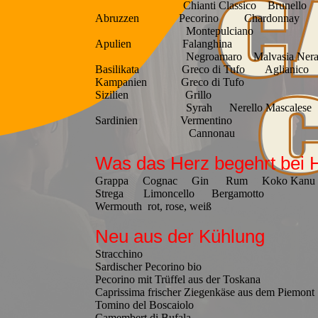
Chianti Classico Brunello
Abruzzen Pecorino Chardonnay
Montepulciano
Apulien Falanghina
Negroamaro Malvasia Nera Nero 
Basilikata Greco di Tufo Aglianico
Kampanien Greco di Tufo
Sizilien Grillo
Syrah Nerello Mascalese Nero
Sardinien Vermentino
Cannonau
Was das Herz begehrt bei 
Grappa Cognac Gin Rum Koko Kanu 
Strega Limoncello Bergamotto
Wermouth rot, rose, weiß
Neu aus der Kühlung
Stracchino
Sardischer Pecorino bio
Pecorino mit Trüffel aus der Toskana
Caprissima frischer Ziegenkäse aus dem Piemont
Tomino del Boscaiolo
Camembert di Bufala