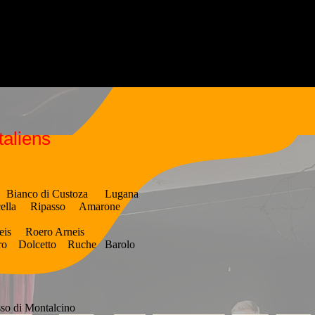
taliens
ianco di Custoza Lugana
a Ripasso Amarone
is Roero Arneis
etto Ruche Barolo
o di Montalcino