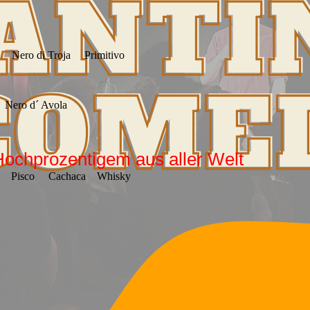
di Troja Primitivo
 d´ Avola
Hochprozentigem aus aller Welt
Pisco Cachaca Whisky