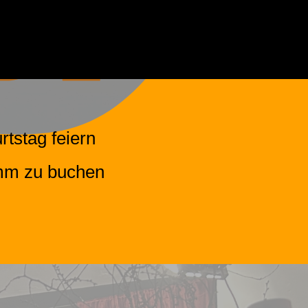
rtstag feiern
amm zu buchen