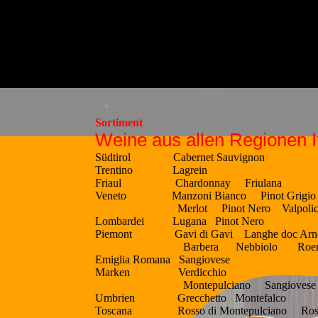
Sortiment
Weine aus allen Regionen I
Südtirol Cabernet Sauvignon
Trentino Lagrein
Friaul Chardonnay Friulana
Veneto Manzoni Bianco Pinot Grigio B
Merlot Pinot Nero Valpolicell
Lombardei Lugana Pinot Nero
Piemont Gavi di Gavi Langhe doc Arne
Barbera Nebbiolo Roero Dolc
Emiglia Romana Sangiovese
Marken Verdicchio
Montepulciano Sangiovese
Umbrien Grecchetto Montefalco
Toscana Rosso di Montepulciano Ross